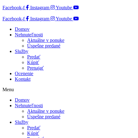
Facebook-f
Instagram
Youtube
Facebook-f
Instagram
Youtube
Domov
Nehnuteľnosti
Aktuálne v ponuke
Úspešne predané
Služby
Predať
Kúpiť
Prenajať
Ocenenie
Kontakt
Menu
Domov
Nehnuteľnosti
Aktuálne v ponuke
Úspešne predané
Služby
Predať
Kúpiť