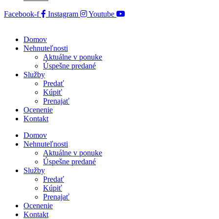
Facebook-f
Instagram
Youtube
Domov
Nehnuteľnosti
Aktuálne v ponuke
Úspešne predané
Služby
Predať
Kúpiť
Prenajať
Ocenenie
Kontakt
Domov
Nehnuteľnosti
Aktuálne v ponuke
Úspešne predané
Služby
Predať
Kúpiť
Prenajať
Ocenenie
Kontakt