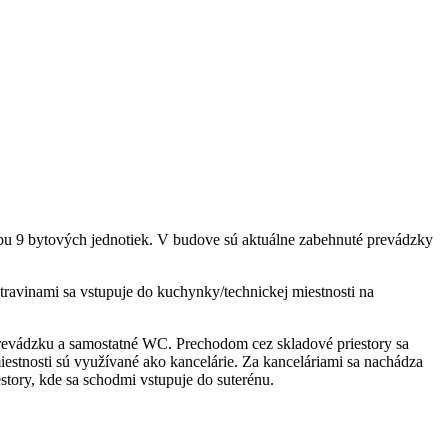
vbu 9 bytových jednotiek. V budove sú aktuálne zabehnuté prevádzky
ravinami sa vstupuje do kuchynky/technickej miestnosti na
 prevádzku a samostatné WC. Prechodom cez skladové priestory sa
estnosti sú využívané ako kancelárie. Za kanceláriami sa nachádza
estory, kde sa schodmi vstupuje do suterénu.