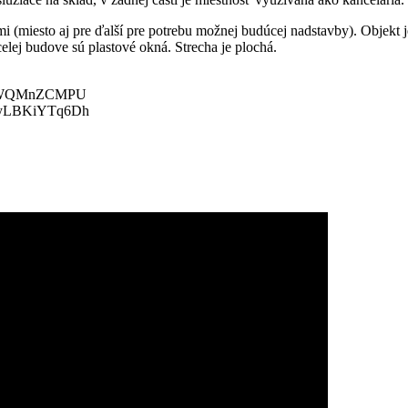
 (miesto aj pre ďalší pre potrebu možnej budúcej nadstavby). Objekt
lej budove sú plastové okná. Strecha je plochá.
?m=VuWQMnZCMPU
/?m=yLBKiYTq6Dh