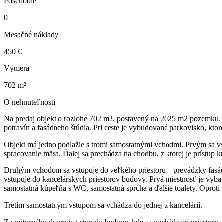
Poschodie
0
Mesačné náklady
450 €
Výmera
702 m²
O nehnuteľnosti
Na predaj objekt o rozlohe 702 m2, postavený na 2025 m2 pozemku. S
potravín a fasádneho štúdia. Pri ceste je vybudované parkovisko, ktoré
Objekt má jedno podlažie s tromi samostatnými vchodmi. Prvým sa vs
spracovanie mäsa. Ďalej sa prechádza na chodbu, z ktorej je prístup 
Druhým vchodom sa vstupuje do veľkého priestoru – prevádzky fasádn
vstupuje do kancelárskych priestorov budovy. Prvá miestnosť je vyba
samostatná kúpeľňa s WC, samostatná sprcha a ďalšie toalety. Oproti p
Tretím samostatným vstupom sa vchádza do jednej z kancelárií.
Z vnútorného dvora je vstup do budovy, kde sa nachádzajú priestory sl