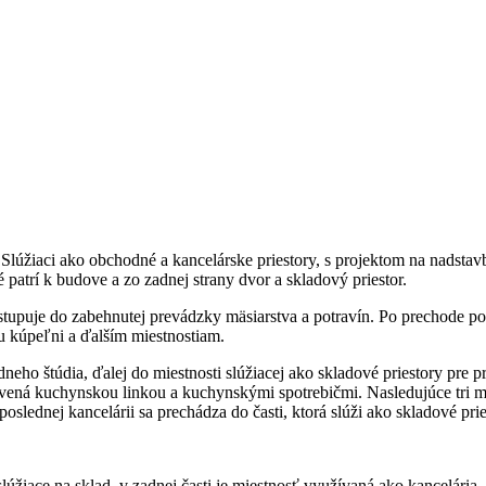
lúžiaci ako obchodné a kancelárske priestory, s projektom na nadsta
 patrí k budove a zo zadnej strany dvor a skladový priestor.
tupuje do zabehnutej prevádzky mäsiarstva a potravín. Po prechode pot
ku kúpeľni a ďalším miestnostiam.
eho štúdia, ďalej do miestnosti slúžiacej ako skladové priestory pre
vená kuchynskou linkou a kuchynskými spotrebičmi. Nasledujúce tri mi
oslednej kancelárii sa prechádza do časti, ktorá slúži ako skladové pri
úžiace na sklad, v zadnej časti je miestnosť využívaná ako kancelária.