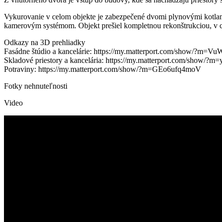
Vykurovanie v celom objekte je zabezpečené dvomi plynovými kotlami
kamerovým systémom. Objekt prešiel kompletnou rekonštrukciou, v ce
Odkazy na 3D prehliadky
Fasádne štúdio a kancelárie: https://my.matterport.com/show/
Skladové priestory a kancelária: https://my.matterport.com/show
Potraviny: https://my.matterport.com/show/?m=GEo6ufq4moV
Fotky nehnuteľnosti
Video