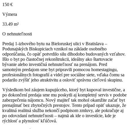
150 €
Výmera
33.49 m²
O nehnuteľnosti
Predaj 1-izbového bytu na Bieloruskej ulici v Bratislava –
Podunajských Biskupiciach vznikol na základe osobného
odporúčania, čo opäť potvrdilo silu dlhodobo budovaných vzťahov.
Išlo o byt po čiastočnej rekonštrukcii, ideálny ako štartovacie
bývanie alebo investičná nehnuteľnosť na prenájom. Pred
samotným predajom sme byt pripravili pomocou homestagingu,
profesionálnych fotografií a videí pre sociálne siete, vďaka čomu sa
podarilo zvýšiť jeho atraktivitu a osloviť správnu cieľovú skupinu.
Výsledkom bol záujem kupujúceho, ktorý byt kupoval investične, a
po dokončení predaja sme mu poskytli aj kompletný servis v podobe
zabezpečenia nájomcu. Nový majiteľ tak mohol okamžite začať byt
prenajímať bez zbytočných prestojov. Tento prípad opäť ukazuje, že
kvalitná realitná služba nekončí podpisom zmluvy, ale pokračuje aj
po odovzdaní nehnuteľnosti – najmä ak ide o investície, kde je
rýchlosť a plynulosť kľúčová.