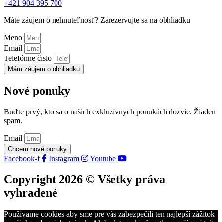
+421 904 395 700
Máte záujem o nehnuteľnosť? Zarezervujte sa na obhliadku
Meno
Email
Telefónne čislo
Mám záujem o obhliadku
Nové ponuky
Buďte prvý, kto sa o našich exkluzívnych ponukách dozvie. Žiaden
spam.
Email
Chcem nové ponuky
Facebook-f
Instagram
Youtube
Copyright 2026 © Všetky práva
vyhradené
Používame cookies aby sme pre vás zabezpečili ten najlepší zážitok