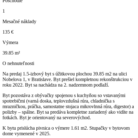
Poschodie
1
Mesačné náklady
135 €
Výmera
39.85 m²
O nehnuteľnosti
Na predaj 1.5-izbový byt s úžitkovou plochou 39.85 m2 na ulici
Nobelova 1, v Bratislave. Byt prešiel kompletnou rekonštrukciou v
roku 2022. Byt sa nachádza na 2. nadzemnom podlaží.
Byt pozostáva z obývačky spojenou s kuchyňou so vstavanými
spotrebičmi (varná doska, teplovzdušná rúra, chladnička s
mrazničkou, práčka, samostatne stojaca mikrovlnná rúra, digestor) a
polizby – spálne. Byt sa predáva kompletne zariadený ako vidíte na
fotkách. Byt je orientovaný na severovýchod.
K bytu prislúcha pivnica o výmere 1.61 m2. Stupačky v bytovom
dome vymenené v 2025.